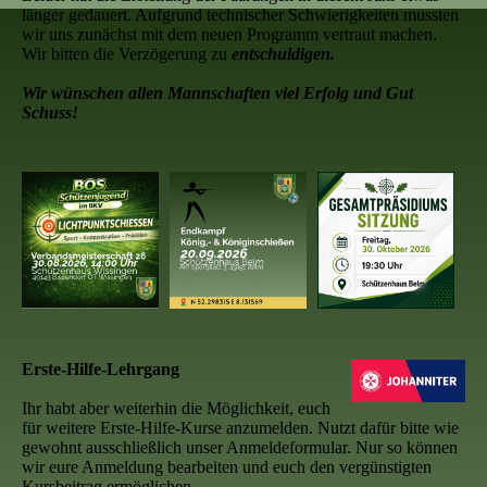
länger gedauert. Aufgrund technischer Schwierigkeiten mussten
wir uns zunächst mit dem neuen Programm vertraut machen.
Wir bitten die Verzögerung zu
entschuldigen.
Wir wünschen allen Mannschaften viel Erfolg und Gut
Schuss!
Erste-Hilfe-Lehrgang
Ihr habt aber weiterhin die Möglichkeit, euch
für weitere Erste-Hilfe-Kurse anzumelden. Nutzt dafür bitte wie
gewohnt ausschließlich unser Anmeldeformular. Nur so können
wir eure Anmeldung bearbeiten und euch den vergünstigten
Kursbeitrag ermöglichen.