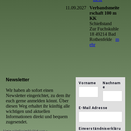
11.09.2027
Verbandsmeite
rschaft 100 m
KK
Schießstand
Zur Fuchskuhle
18 49214 Bad
Rothenfelde
m
ehr
Newsletter
Wir haben ab sofort einen
Newsletter eingerichtet, zu dem ihr
euch gerne anmelden könnt. Über
diesen Weg erhaltet ihr künftig alle
wichtigen und aktuellen
Informationen direkt und bequem
zugesendet.