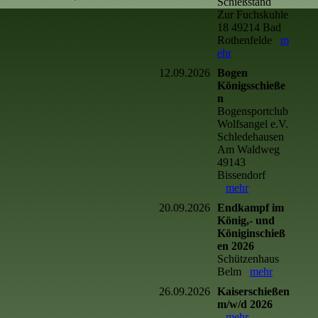
Schießstand
Zur Fuchskuhle
18 49214 Bad
Rothenfelde
m
ehr
12.09.2026
Bogen
Königsschieße
n
Bogensportclub
Wolfsangel e.V.
Schledehausen
Am Waldweg
49143
Bissendorf
mehr
20.09.2026
Endkampf im
König,- und
Königinschieß
en 2026
Schützenhaus
Belm
mehr
26.09.2026
Kaiserschießen
m/w/d 2026
mehr