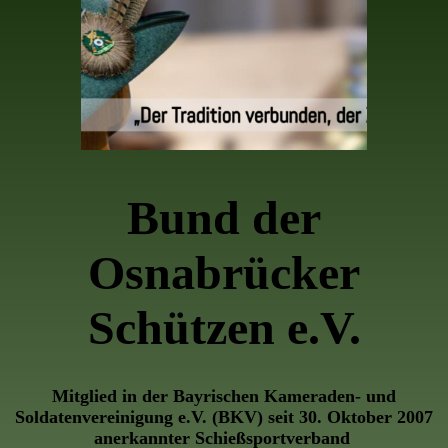
Bund der
Osnabrücker
Schützen e.V.
Mitglied in der Bayrischen Kameraden- und
Soldatenvereinigung e.V. (BKV) seit 30. Oktober 2007
anerkannter Schießsportverband