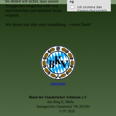
So stellen wir sicher, dass unsere
Neuigkeiten möglichst viele von
euch erreichen und niemand etwas
verpasst.
Wir freuen uns über eure Anmeldung – vielen Dank!
Inpressum
Bund der Osnabrücker Schützen e.V.
Am Ring 6, Melle.
Amtsgerichts Osnabrück VR 201393
© 07.2026