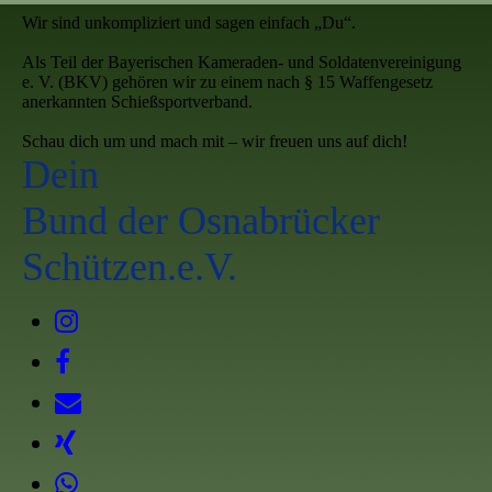
Wir sind unkompliziert und sagen einfach „Du“.
Als Teil der Bayerischen Kameraden- und Soldatenvereinigung
e. V. (BKV) gehören wir zu einem nach § 15 Waffengesetz
anerkannten Schießsportverband.
Schau dich um und mach mit – wir freuen uns auf dich!
Dein
Bund der Osnabrücker
Schützen.e.V.