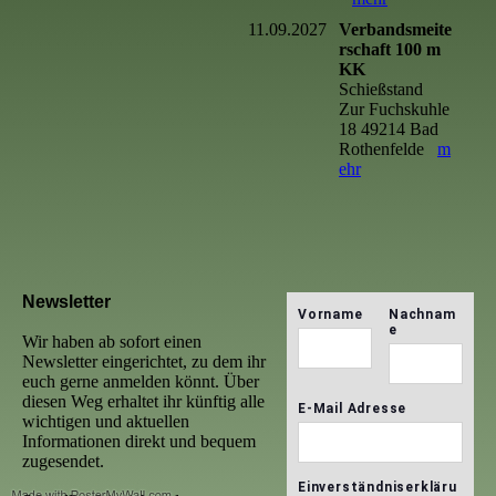
11.09.2027
Verbandsmeite
rschaft 100 m
KK
Schießstand
Zur Fuchskuhle
18 49214 Bad
Rothenfelde
m
ehr
Newsletter
Wir haben ab sofort einen
Newsletter eingerichtet, zu dem ihr
euch gerne anmelden könnt. Über
diesen Weg erhaltet ihr künftig alle
wichtigen und aktuellen
Informationen direkt und bequem
zugesendet.