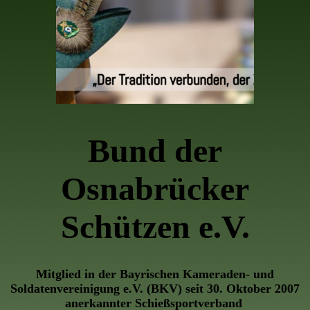
Bund der
Osnabrücker
Schützen e.V.
Mitglied in der Bayrischen Kameraden- und
Soldatenvereinigung e.V. (BKV) seit 30. Oktober 2007
anerkannter Schießsportverband