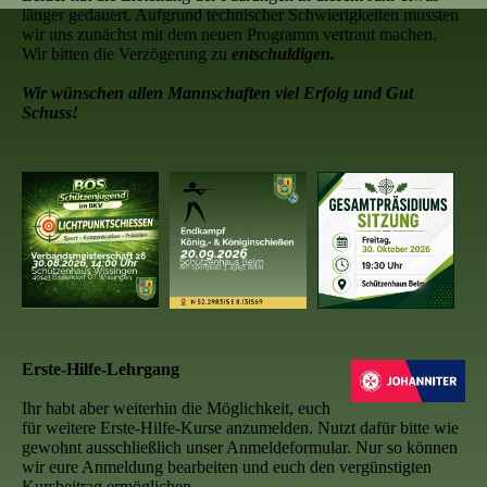
länger gedauert. Aufgrund technischer Schwierigkeiten mussten
wir uns zunächst mit dem neuen Programm vertraut machen.
Wir bitten die Verzögerung zu
entschuldigen.
Wir wünschen allen Mannschaften viel Erfolg und Gut
Schuss!
Erste-Hilfe-Lehrgang
Ihr habt aber weiterhin die Möglichkeit, euch
für weitere Erste-Hilfe-Kurse anzumelden. Nutzt dafür bitte wie
gewohnt ausschließlich unser Anmeldeformular. Nur so können
wir eure Anmeldung bearbeiten und euch den vergünstigten
Kursbeitrag ermöglichen.