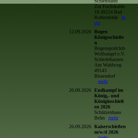
Schießstand
Zur Fuchskuhle
18 49214 Bad
Rothenfelde
m
ehr
12.09.2026
Bogen
Königsschieße
n
Bogensportclub
Wolfsangel e.V.
Schledehausen
Am Waldweg
49143
Bissendorf
mehr
20.09.2026
Endkampf im
König,- und
Königinschieß
en 2026
Schützenhaus
Belm
mehr
26.09.2026
Kaiserschießen
m/w/d 2026
mehr