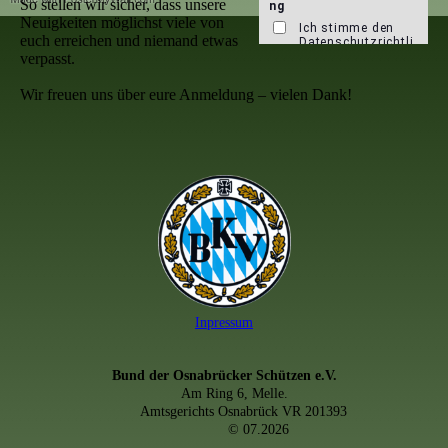
So stellen wir sicher, dass unsere
Neuigkeiten möglichst viele von
euch erreichen und niemand etwas
verpasst.
Wir freuen uns über eure Anmeldung – vielen Dank!
Inpressum
Bund der Osnabrücker Schützen e.V.
Am Ring 6, Melle.
Amtsgerichts Osnabrück VR 201393
© 07.2026