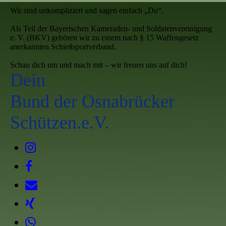
Wir sind unkompliziert und sagen einfach „Du“.
Als Teil der Bayerischen Kameraden- und Soldatenvereinigung
e. V. (BKV) gehören wir zu einem nach § 15 Waffengesetz
anerkannten Schießsportverband.
Schau dich um und mach mit – wir freuen uns auf dich!
Dein
Bund der Osnabrücker
Schützen.e.V.