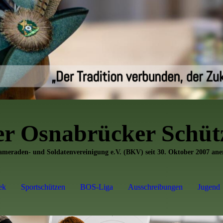
er
Osnabrücker Schütz
Kameraden- und Soldatenvereinigung e.V. (BKV) seit 30. Oktober 2007 an
ek
Sportschützen
BOS-Liga
Ausschreibungen
Jugend