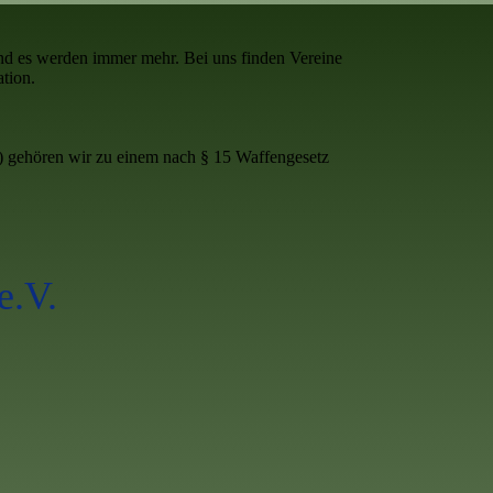
nd es werden immer mehr. Bei uns finden Vereine
tion.
) gehören wir zu einem nach § 15 Waffengesetz
e.V.