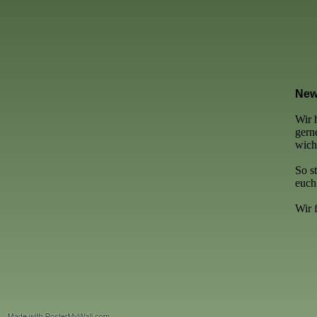
New
Wir 
gern
wich
So s
euch
Wir 