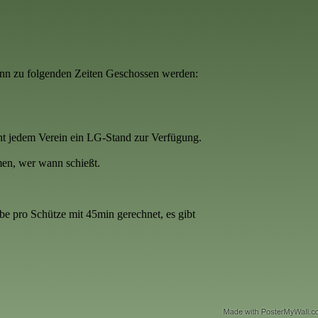
kann zu folgenden Zeiten Geschossen werden:
eht jedem Verein ein LG-Stand zur Verfügung.
men, wer wann schießt.
abe pro Schütze mit 45min gerechnet, es gibt