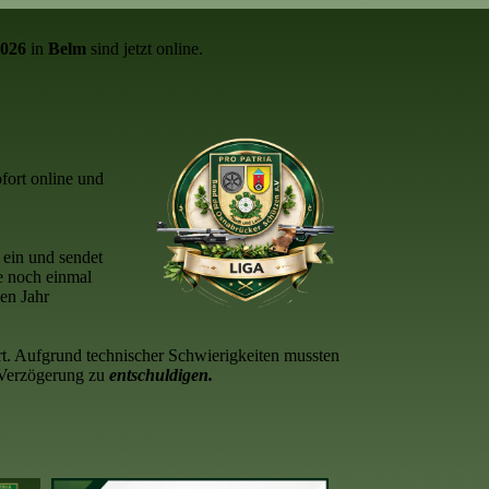
2026
in
Belm
sind jetzt online.
ofort online und
 ein und sendet
e noch einmal
en Jahr
ert. Aufgrund technischer Schwierigkeiten mussten
 Verzögerung zu
entschuldigen.