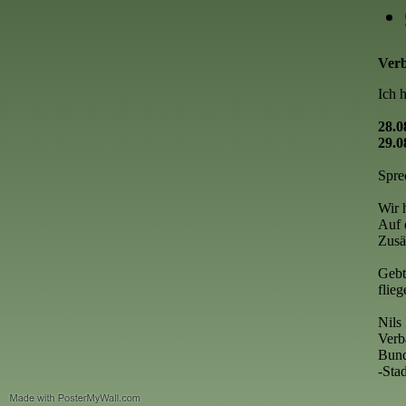
Verb
Ich 
28.0
29.0
Spre
Wir 
Auf 
Zusä
Gebt
flieg
Nils
Verb
Bund
-Sta