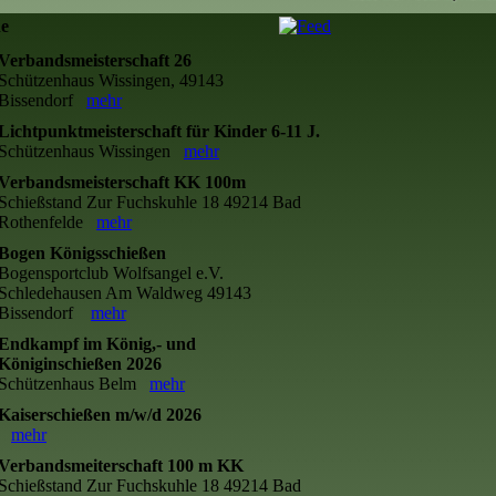
ne
Verbandsmeisterschaft 26
Schützenhaus Wissingen, 49143
Bissendorf
mehr
Lichtpunktmeisterschaft für Kinder 6-11 J.
Schützenhaus Wissingen
mehr
Verbandsmeisterschaft KK 100m
Schießstand Zur Fuchskuhle 18 49214 Bad
Rothenfelde
mehr
Bogen Königsschießen
Bogensportclub Wolfsangel e.V.
Schledehausen Am Waldweg 49143
Bissendorf
mehr
Endkampf im König,- und
Königinschießen 2026
Schützenhaus Belm
mehr
Kaiserschießen m/w/d 2026
mehr
Verbandsmeiterschaft 100 m KK
Schießstand Zur Fuchskuhle 18 49214 Bad