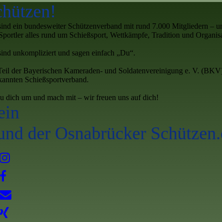
chützen!
sind ein bundesweiter Schützenverband mit rund 7.000 Mitgliedern – u
Sportler alles rund um Schießsport, Wettkämpfe, Tradition und Organisa
sind unkompliziert und sagen einfach „Du“.
Teil der Bayerischen Kameraden- und Soldatenvereinigung e. V. (BKV
kannten Schießsportverband.
u dich um und mach mit – wir freuen uns auf dich!
ein
und der Osnabrücker Schützen.