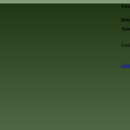
Vera
Dele
Dat
Schü
Zurü