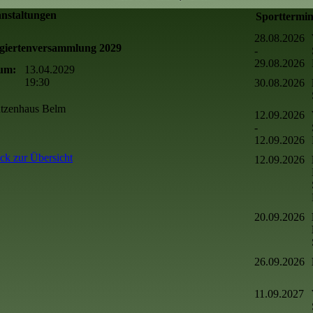
nstaltungen
Sporttermi
28.08.2026
giertenversammlung 2029
-
29.08.2026
um:
13.04.2029
19:30
30.08.2026
tzenhaus Belm
12.09.2026
-
12.09.2026
ck zur Übersicht
12.09.2026
20.09.2026
26.09.2026
11.09.2027