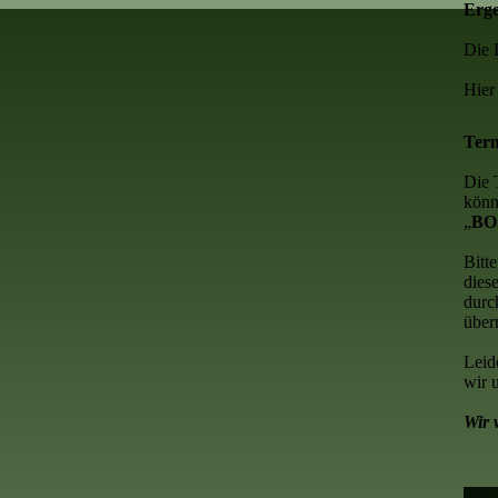
Erge
Die 
Hier 
Term
Die 
könn
„
BO
Bitt
dies
durc
über
Leid
wir 
Wir 