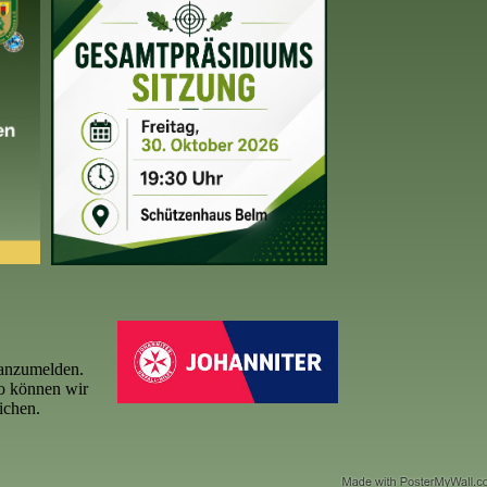
e anzumelden.
so können wir
ichen.