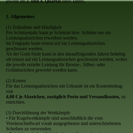
jeweils im
2. und 4. Quartal
eines Jahres.
1. Allgemeines
(1) Teilnahme und Häufigkeit
Pro Schützenjahr kann je Schützin bzw. Schütze nur ein
Leistungsabzeichen erworben werden.
Im Folgejahr kann erneut auf ein Leistungsabzeichen
geschossen werden.
Ab der Gold-Stufe kann in den darauffolgenden Jahren beliebig
oft erneut auf ein Leistungsabzeichen geschossen werden, wobei
die jeweils erzielte Leistung für Bronze-, Silber- oder
Goldabzeichen gewertet werden kann.
(2) Kosten
Für das Leistungsabzeichen mit Urkunde ist ein Kostenbeitrag
von
4,00 € je Abzeichen, zuzüglich Porto und Versandkosten,
zu
entrichten.
(3) Durchführung der Wettkämpfe
• Für Kugelwettkämpfe sind ausschließlich die vom
Vereinsschießwart vorab ausgegebenen und unterschriebenen
Scheiben zu verwenden.