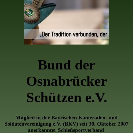
Bund der
Osnabrücker
Schützen e.V.
Mitglied in der Bayrischen Kameraden- und
Soldatenvereinigung e.V. (BKV) seit 30. Oktober 2007
anerkannter Schießsportverband