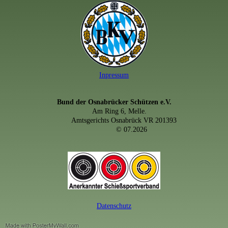
Inpressum
Bund der Osnabrücker Schützen e.V.
Am Ring 6, Melle.
Amtsgerichts Osnabrück VR 201393
© 07.2026
Datenschutz