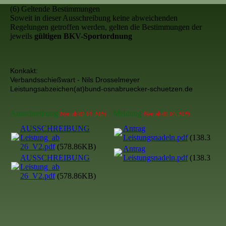
(6) Geltende Bestimmungen
Soweit in dieser Ausschreibung keine abweichenden
Regelungen getroffen werden, gelten die Bestimmungen der
jeweils
gültigen BKV-Sportordnung
Konkakt:
Verbandsschießwart - Nils Drosselmeyer
Leistungsabzeichen(at)bund-osnabruecker-schuetzen.de
Ausschreibung
Meldung
Neu ab 01.01.2026
Neu ab 01.03.2026
AUSSCHREIBUNG
Antrag
Leistung_ab
Leistungsnadeln.pdf
(138.32KB
26_V2.pdf
(578.86KB)
Antrag
AUSSCHREIBUNG
Leistungsnadeln.pdf
(138.32KB
Leistung_ab
26_V2.pdf
(578.86KB)