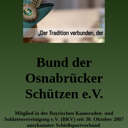
Bund der
Osnabrücker
Schützen e.V.
Mitglied in der Bayrischen Kameraden- und
Soldatenvereinigung e.V. (BKV) seit 30. Oktober 2007
anerkannter Schießsportverband