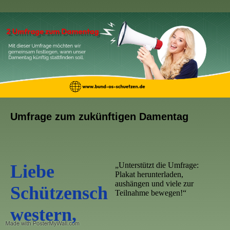
Umfrage zum zukünftigen Damentag
„Unterstützt die Umfrage:
Liebe
Plakat herunterladen,
aushängen und viele zur
Schützensch
Teilnahme bewegen!“
western,