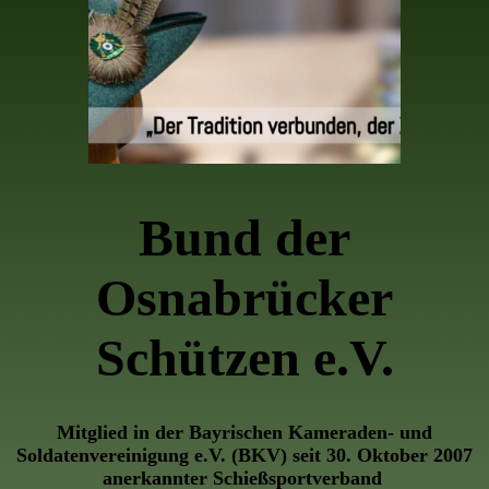
Bund der
Osnabrücker
Schützen e.V.
Mitglied in der Bayrischen Kameraden- und
Soldatenvereinigung e.V. (BKV) seit 30. Oktober 2007
anerkannter Schießsportverband