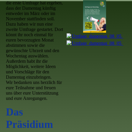
die erste Umfrage hat ergeben,
dass der Damentag künftig
entweder im März oder im
November stattfinden soll.
Dazu haben wir nun eine
zweite Umfrage gestartet. Dort
könnt ihr noch einmal für
Umfage_damentag_08_05_26.p
euren bevorzugten Monat
Umfage_damentag_08_05_26.p
abstimmen sowie die
gewünschte Uhrzeit und den
Wochentag auswählen.
Außerdem habt ihr die
Möglichkeit, weitere Ideen
und Vorschläge für den
Damentag einzubringen.
Wir bedanken uns herzlich für
eure Teilnahme und freuen
uns über eure Unterstützung
und eure Anregungen.
Das
Präsidium